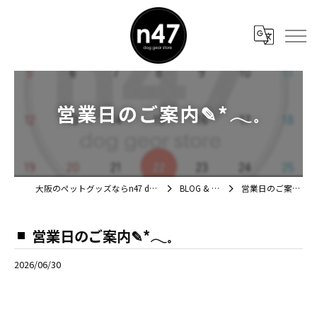
営業日のご案内✎*𓂃𓈒
大阪のペットグッズならn47 dog gear store
BLOG & NEWS
営業日のご案内✎*𓂃𓈒
営業日のご案内✎*𓂃𓈒
2026/06/30