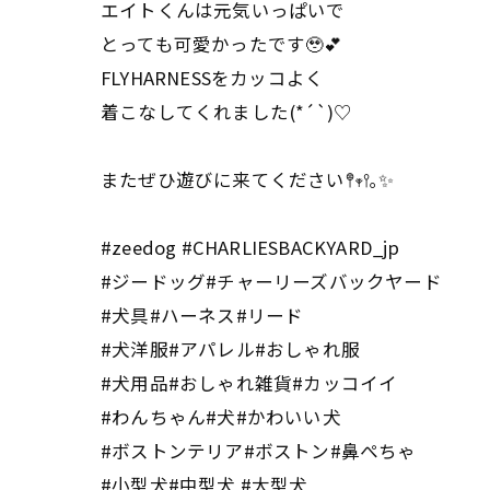
エイトくんは元気いっぱいで
とっても可愛かったです🥹💕
FLYHARNESSをカッコよく
着こなしてくれました(*´`)♡
またぜひ遊びに来てください𖤣𖥧𖥣｡✨
#zeedog #CHARLIESBACKYARD_jp
#ジードッグ#チャーリーズバックヤード
#犬具#ハーネス#リード
#犬洋服#アパレル#おしゃれ服
#犬用品#おしゃれ雑貨#カッコイイ
#わんちゃん#犬#かわいい犬
#ボストンテリア#ボストン#鼻ぺちゃ
#小型犬#中型犬 #大型犬